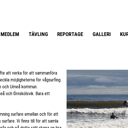
MEDLEM
TÄVLING
REPORTAGE
GALLERI
KU
fte att verka för att sammanföra
eckla möjligheterna för vågsurfing
un och Umeå kommun.
eå och Örnskölsvik. Bara ett
mning surfare emellan och för att
urfare. Vi finns till för att samla
urfa och på detta sätt skapa en bra