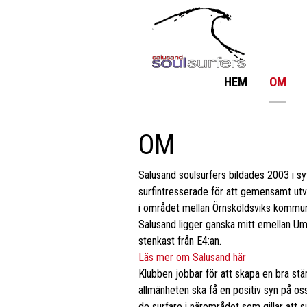
HEM
OM
OM
Salusand soulsurfers bildades 2003 i sy
surfintresserade för att gemensamt utv
i området mellan Örnsköldsviks komm
Salusand ligger ganska mitt emellan Um
stenkast från E4:an.
Läs mer om Salusand här
Klubben jobbar för att skapa en bra stä
allmänheten ska få en positiv syn på oss s
de surfare i närområdet som gillar att s