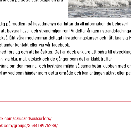
in dig på medlem på huvudmenyn där hittar du all information du behöver!
r att bevara havs- och strandmiljön ren! Vi deltar årligen i strandstädning
r också låtit våra medlemmar deltagit i livräddningskurser och fått lära sig 
t under kontakt eller via vår facebook.
ed förslag och att ha åsikter. Det är dock enklare att bidra till utveck
, via bl.a. mail, utskick och de gånger som det är klubbträffar.
t värna om den marina- och kustnära miljön så samarbetar klubben med or
av vad som händer inom detta område och kan antingen aktivt eller passi
ok.com/salusandsoulsurfers/
ook.com/groups/354418976288/