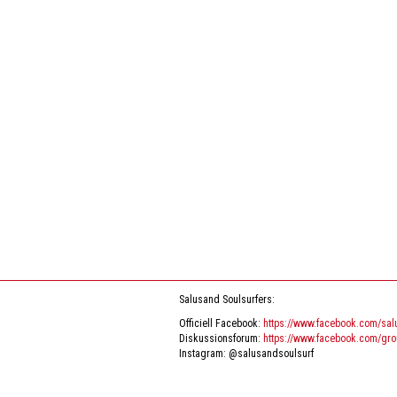
Salusand Soulsurfers:
Officiell Facebook:
https://www.facebook.com/sal
Diskussionsforum:
https://www.facebook.com/gr
Instagram: @salusandsoulsurf