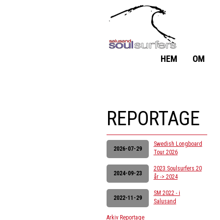
HEM
OM
REPORTAGE
Swedish Longboard
2026-07-29
Tour 2026
2023 Soulsurfers 20
2024-09-23
år -> 2024
SM 2022 - i
2022-11-29
Salusand
Arkiv Reportage