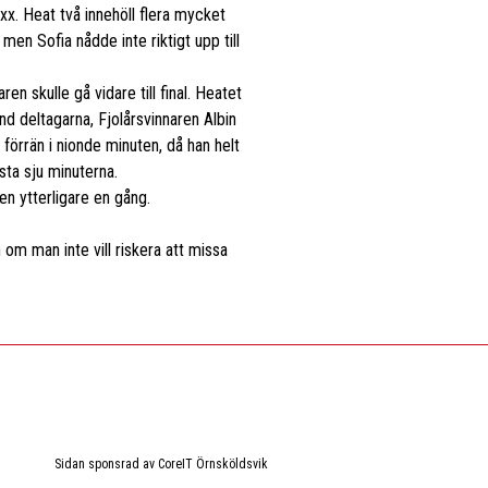
xxx. Heat två innehöll flera mycket
 men Sofia nådde inte riktigt upp till
n skulle gå vidare till final. Heatet
nd deltagarna, Fjolårsvinnaren Albin
förrän i nionde minuten, då han helt
sta sju minuterna.
len ytterligare en gång.
 om man inte vill riskera att missa
Sidan sponsrad av CoreIT Örnsköldsvik