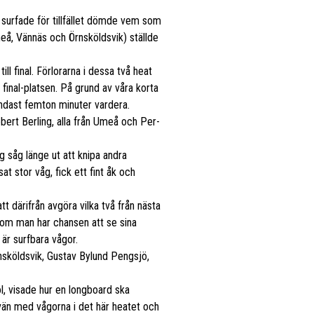
 surfade för tillfället dömde vem som
å, Vännäs och Örnsköldsvik) ställde
ll final. Förlorarna i dessa två heat
final-platsen. På grund av våra korta
endast femton minuter vardera.
bert Berling, alla från Umeå och Per-
 såg länge ut att knipa andra
t stor våg, fick ett fint åk och
tt därifrån avgöra vilka två från nästa
 som man har chansen att se sina
 är surfbara vågor.
nsköldsvik, Gustav Bylund Pengsjö,
l, visade hur en longboard ska
ls vän med vågorna i det här heatet och