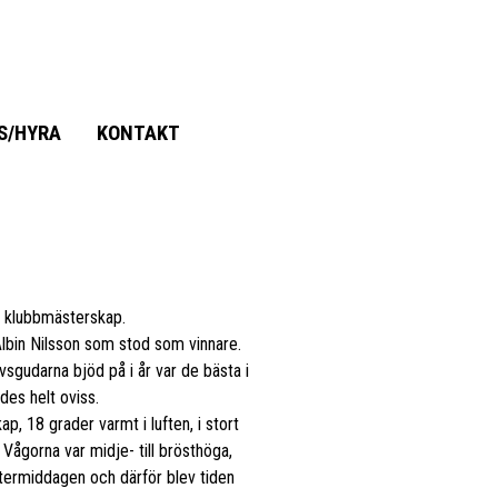
S/HYRA
KONTAKT
a klubbmästerskap.
Albin Nilsson som stod som vinnare.
vsgudarna bjöd på i år var de bästa i
des helt oviss.
, 18 grader varmt i luften, i stort
 Vågorna var midje- till brösthöga,
termiddagen och därför blev tiden