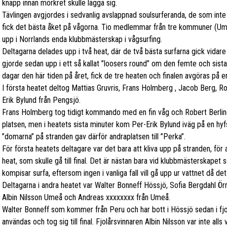
knapp innan mörkret skulle lägga sig.
Tävlingen avgjordes i sedvanlig avslappnad soulsurferanda, de som inte
fick det bästa åket på vågorna. Tio medlemmar från tre kommuner (Ume
upp i Norrlands enda klubbmästerskap i vågsurfing.
Deltagarna delades upp i två heat, där de två bästa surfarna gick vidare ti
gjorde sedan upp i ett så kallat ”loosers round” om den femte och sista 
dagar den här tiden på året, fick de tre heaten och finalen avgöras på 
I första heatet deltog Mattias Gruvris, Frans Holmberg , Jacob Berg, Ro
Erik Bylund från Pengsjö.
Frans Holmberg tog tidigt kommando med en fin våg och Robert Berling
platsen, men i heatets sista minuter kom Per-Erik Bylund iväg på en hyfsa
”domarna” på stranden gav därför andraplatsen till ”Perka”.
För första heatets deltagare var det bara att kliva upp på stranden, för a
heat, som skulle gå till final. Det är nästan bara vid klubbmästerskapet
kompisar surfa, eftersom ingen i vanliga fall vill gå upp ur vattnet då det
Deltagarna i andra heatet var Walter Bonneff Hössjö, Sofia Bergdahl Ör
Albin Nilsson Umeå och Andreas xxxxxxxx från Umeå.
Walter Bonneff som kommer från Peru och har bott i Hössjö sedan i fjo
användas och tog sig till final. Fjolårsvinnaren Albin Nilsson var inte al