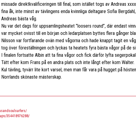
missade direktkvalificeringen till final, som istället togs av Andreas xxx
fina åk, inte minst av tävlingens enda kvinnliga deltagare Sofia Bergdahl,
Andreas bästa våg.
Nu var det dags för uppsamlingsheatet ”loosers round”, där endast vinnare
var mycket ovisst till en början och ledarplatsen byttes flera gånger bla
Nilsson var fortfarande ovän med vågorna och hade knappt tagit en våg 
tog över föreställningen och lyckas ta heatets fyra bästa vågor på de si
I finalen fortsatte Albin att ta fina vågor och fick därför lyfta segerpoka
Tätt efter kom Frans på en andra plats och inte långt efter kom Walter.
Kul tävling, tyvärr lite kort varsel, men man får vara på hugget på hösten
Norrlands skönaste mästerskap.
usandsoulsurfers/
oups/354418976288/