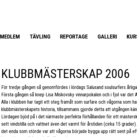
MEDLEM
TÄVLING
REPORTAGE
GALLERI
KUR
KLUBBMÄSTERSKAP 2006
För tredje gången så genomfördes i lördags Salusand soulsurfers årlig
Första gången så knep Lisa Miskovsky vinnarpokalen och i fjol var det 
Alla i klubben har tagit ett steg framåt som surfare och vågorna som ha
klubbmästerskapets historia, tillsammans gjorde detta att utgången kän
Lördagen bjöd på i det närmaste perfekta förhållanden för ett mästerskap
sett vindstilla och vattnet även det varmt för årstiden (cirka 15 grader).
det enda som störde var att vågorna började bygga upp rätt sent på ef