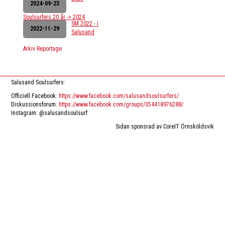
2024-09-23
Soulsurfers 20 år -> 2024
SM 2022 - i
2022-11-29
Salusand
Arkiv Reportage
Salusand Soulsurfers:
Officiell Facebook:
https://www.facebook.com/salusandsoulsurfers/
Diskussionsforum:
https://www.facebook.com/groups/354418976288/
Instagram: @salusandsoulsurf
Sidan sponsrad av CoreIT Örnsköldsvik