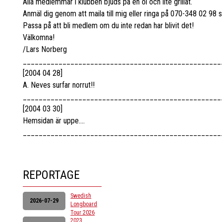
Alla medlemmar i klubben bjuds på en öl och lite grillat.
Anmäl dig genom att maila till mig eller ringa på 070-348 02 98 
Passa på att bli medlem om du inte redan har blivit det!
Välkomna!
/Lars Norberg
__________________________________________________
[2004 04 28]
A. Neves surfar norrut!!
__________________________________________________
[2004 03 30]
Hemsidan är uppe....
__________________________________________________
REPORTAGE
Swedish
2026-07-29
Longboard
Tour 2026
2023